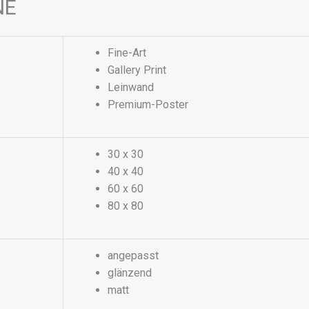
NE
Fine-Art
Gallery Print
Leinwand
Premium-Poster
30 x 30
40 x 40
60 x 60
80 x 80
angepasst
glänzend
matt