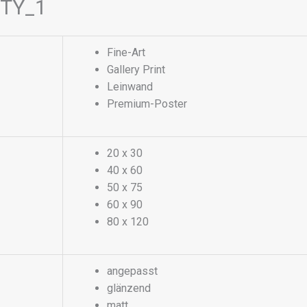
ETY_1
Fine-Art
Gallery Print
Leinwand
Premium-Poster
20 x 30
40 x 60
50 x 75
60 x 90
80 x 120
angepasst
glänzend
matt