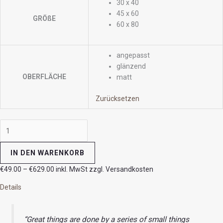
30 x 40
45 x 60
GRÖßE
60 x 80
angepasst
glänzend
OBERFLÄCHE
matt
Zurücksetzen
IN DEN WARENKORB
€
49.00
–
€
629.00
inkl. MwSt zzgl. Versandkosten
Details
“Great things are done by a series of small things