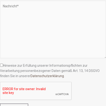
Hinweise zur Erfüllung unserer Informationspflichten zur
Verarbeitung personenbezogener Daten gemäß Art. 13, 14 DSGVO
finden Sie in unserer
Datenschutzerklärung
.
Bitte lasse dieses Feld leer.