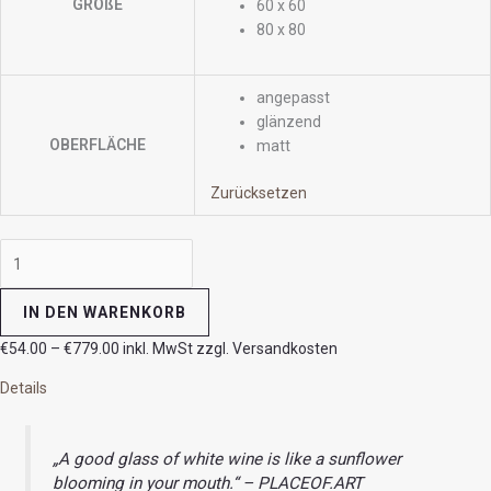
GRÖßE
60 x 60
80 x 80
angepasst
glänzend
OBERFLÄCHE
matt
Zurücksetzen
IN DEN WARENKORB
€
54.00
–
€
779.00
inkl. MwSt zzgl. Versandkosten
Details
„A good glass of white wine is like a sunflower
blooming in your mouth.“ – PLACEOF.ART