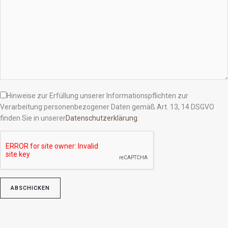
Hinweise zur Erfüllung unserer Informationspflichten zur
Verarbeitung personenbezogener Daten gemäß Art. 13, 14 DSGVO
finden Sie in unserer
Datenschutzerklärung
.
Bitte lasse dieses Feld leer.