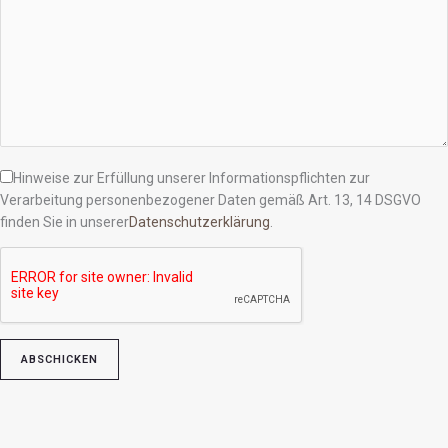
Hinweise zur Erfüllung unserer Informationspflichten zur
Verarbeitung personenbezogener Daten gemäß Art. 13, 14 DSGVO
finden Sie in unserer
Datenschutzerklärung
.
Bitte lasse dieses Feld leer.