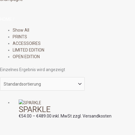
HOME
/
Show All
PRINTS
ACCESSOIRES
LIMITED EDITION
OPEN EDITION
Einzelnes Ergebnis wird angezeigt
Preisspanne:
SPARKLE
€54.00
bis
€
54.00
–
€
489.00
inkl. MwSt zzgl. Versandkosten
€489.00