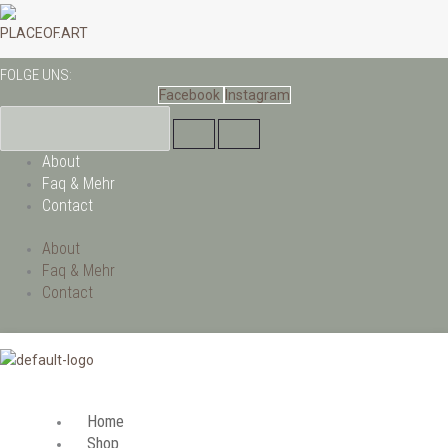
Zum
Inhalt
PLACEOF.ART
springen
FOLGE UNS:
Facebook
Instagram
About
Faq & Mehr
Contact
About
Faq & Mehr
Contact
Home
Shop