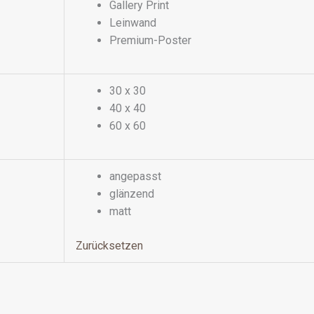
Gallery Print
Leinwand
Premium-Poster
30 x 30
40 x 40
60 x 60
angepasst
glänzend
matt
Zurücksetzen