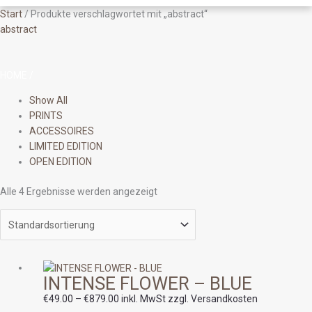
Start
/ Produkte verschlagwortet mit „abstract“
abstract
HOME
/
Show All
PRINTS
ACCESSOIRES
LIMITED EDITION
OPEN EDITION
Alle 4 Ergebnisse werden angezeigt
Preisspanne:
INTENSE FLOWER – BLUE
€49.00
bis
€
49.00
–
€
879.00
inkl. MwSt zzgl. Versandkosten