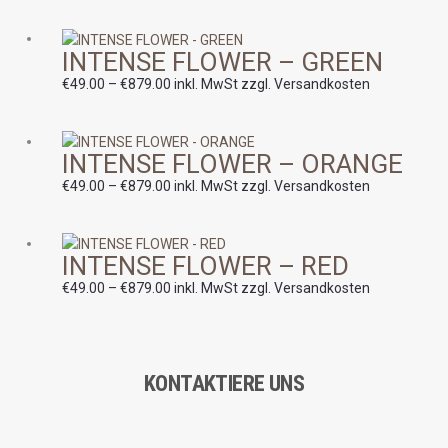
€879.00
Preisspanne:
INTENSE FLOWER – GREEN
€49.00
bis
€
49.00
–
€
879.00
inkl. MwSt zzgl. Versandkosten
€879.00
Preisspanne:
INTENSE FLOWER – ORANGE
€49.00
bis
€
49.00
–
€
879.00
inkl. MwSt zzgl. Versandkosten
€879.00
Preisspanne:
INTENSE FLOWER – RED
€49.00
bis
€
49.00
–
€
879.00
inkl. MwSt zzgl. Versandkosten
€879.00
KONTAKTIERE UNS