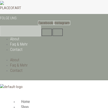
Zum
Inhalt
PLACEOF.ART
springen
FOLGE UNS:
Facebook
Instagram
About
Faq & Mehr
Contact
About
Faq & Mehr
Contact
Home
Shop