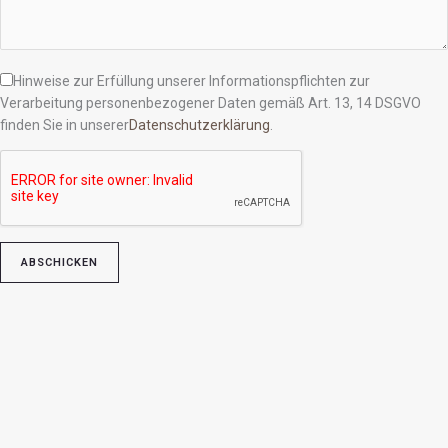
Hinweise zur Erfüllung unserer Informationspflichten zur
Verarbeitung personenbezogener Daten gemäß Art. 13, 14 DSGVO
finden Sie in unserer
Datenschutzerklärung
.
Bitte lasse dieses Feld leer.