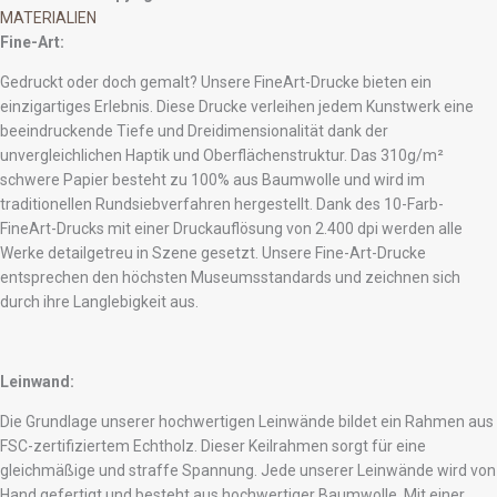
MATERIALIEN
Fine-Art:
Gedruckt oder doch gemalt? Unsere FineArt-Drucke bieten ein
einzigartiges Erlebnis. Diese Drucke verleihen jedem Kunstwerk eine
beeindruckende Tiefe und Dreidimensionalität dank der
unvergleichlichen Haptik und Oberflächenstruktur. Das 310g/m²
schwere Papier besteht zu 100% aus Baumwolle und wird im
traditionellen Rundsiebverfahren hergestellt. Dank des 10-Farb-
FineArt-Drucks mit einer Druckauflösung von 2.400 dpi werden alle
Werke detailgetreu in Szene gesetzt. Unsere Fine-Art-Drucke
entsprechen den höchsten Museumsstandards und zeichnen sich
durch ihre Langlebigkeit aus.
Leinwand:
Die Grundlage unserer hochwertigen Leinwände bildet ein Rahmen aus
FSC-zertifiziertem Echtholz. Dieser Keilrahmen sorgt für eine
gleichmäßige und straffe Spannung. Jede unserer Leinwände wird von
Hand gefertigt und besteht aus hochwertiger Baumwolle. Mit einer