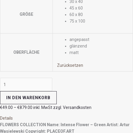
30 x 40
45 x 60
GRÖßE
60 x 80
75 x 100
angepasst
glänzend
OBERFLÄCHE
matt
Zurücksetzen
IN DEN WARENKORB
€
49.00
–
€
879.00
inkl. MwSt zzgl. Versandkosten
Details
FLOWERS COLLECTION
Name: Intense Flower – Green
Artist: Artur
Wasielewski
Copyright: PLACEOF.ART