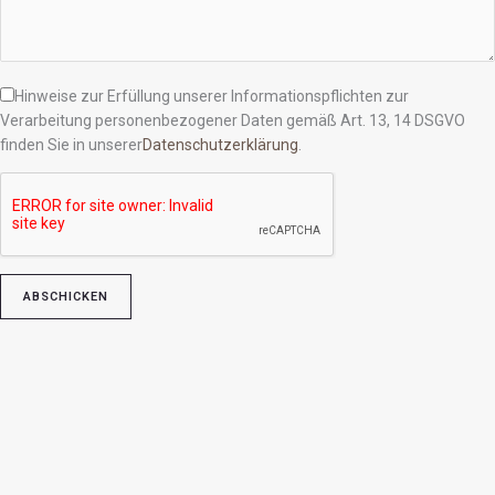
Hinweise zur Erfüllung unserer Informationspflichten zur
Verarbeitung personenbezogener Daten gemäß Art. 13, 14 DSGVO
finden Sie in unserer
Datenschutzerklärung
.
Bitte lasse dieses Feld leer.