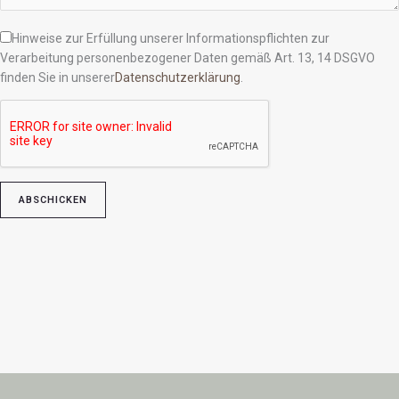
Hinweise zur Erfüllung unserer Informationspflichten zur
Verarbeitung personenbezogener Daten gemäß Art. 13, 14 DSGVO
finden Sie in unserer
Datenschutzerklärung
.
Bitte lasse dieses Feld leer.