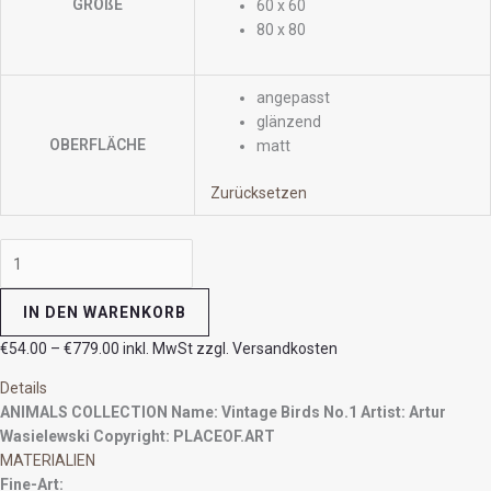
GRÖßE
60 x 60
80 x 80
angepasst
glänzend
OBERFLÄCHE
matt
Zurücksetzen
IN DEN WARENKORB
€
54.00
–
€
779.00
inkl. MwSt zzgl. Versandkosten
Details
ANIMALS COLLECTION
Name: Vintage Birds No.1
Artist: Artur
Wasielewski
Copyright: PLACEOF.ART
MATERIALIEN
Fine-Art: