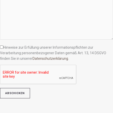
Hinweise zur Erfüllung unserer Informationspflichten zur
Verarbeitung personenbezogener Daten gemäß Art. 13, 14 DSGVO
finden Sie in unserer
Datenschutzerklärung
.
Bitte lasse dieses Feld leer.