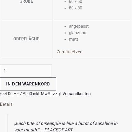
GRÖßE
60 x 60
80 x 80
angepasst
glänzend
OBERFLÄCHE
matt
Zurücksetzen
IN DEN WARENKORB
€
54.00
–
€
779.00
inkl. MwSt zzgl. Versandkosten
Details
„Each bite of pineapple is like a burst of sunshine in
your mouth.“ – PLACEOF.ART