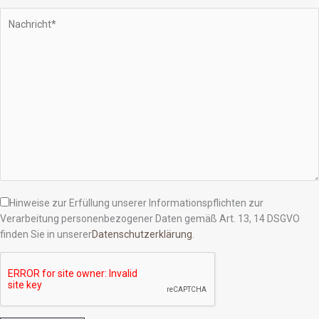
Hinweise zur Erfüllung unserer Informationspflichten zur
Verarbeitung personenbezogener Daten gemäß Art. 13, 14 DSGVO
finden Sie in unserer
Datenschutzerklärung
.
Bitte lasse dieses Feld leer.