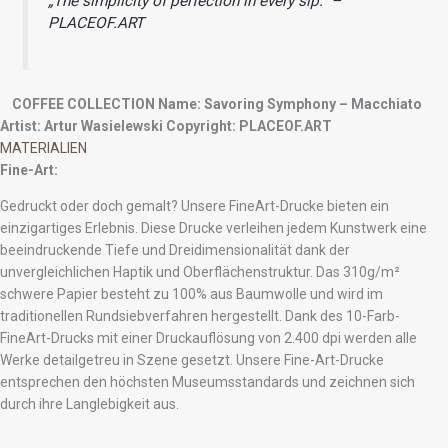
„The simplicity of perfection in every sip.“ –
PLACEOF.ART
COFFEE COLLECTION
Name: Savoring Symphony – Macchiato
Artist: Artur Wasielewski
Copyright: PLACEOF.ART
MATERIALIEN
Fine-Art:
Gedruckt oder doch gemalt? Unsere FineArt-Drucke bieten ein
einzigartiges Erlebnis. Diese Drucke verleihen jedem Kunstwerk eine
beeindruckende Tiefe und Dreidimensionalität dank der
unvergleichlichen Haptik und Oberflächenstruktur. Das 310g/m²
schwere Papier besteht zu 100% aus Baumwolle und wird im
traditionellen Rundsiebverfahren hergestellt. Dank des 10-Farb-
FineArt-Drucks mit einer Druckauflösung von 2.400 dpi werden alle
Werke detailgetreu in Szene gesetzt. Unsere Fine-Art-Drucke
entsprechen den höchsten Museumsstandards und zeichnen sich
durch ihre Langlebigkeit aus.