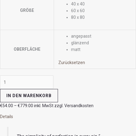
40 x 40
GRÖßE
60 x 60
80 x 80
angepasst
glänzend
OBERFLÄCHE
matt
Zurücksetzen
IN DEN WARENKORB
€
54.00
–
€
779.00
inkl. MwSt zzgl. Versandkosten
Details