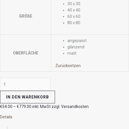
30 x 30
40 x 40
GRÖßE
60 x 60
80 x 80
angepasst
glänzend
OBERFLÄCHE
matt
Zurücksetzen
IN DEN WARENKORB
€
54.00
–
€
779.00
inkl. MwSt zzgl. Versandkosten
Details