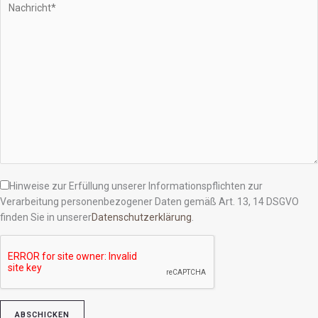
Hinweise zur Erfüllung unserer Informationspflichten zur
Verarbeitung personenbezogener Daten gemäß Art. 13, 14 DSGVO
finden Sie in unserer
Datenschutzerklärung
.
Bitte lasse dieses Feld leer.