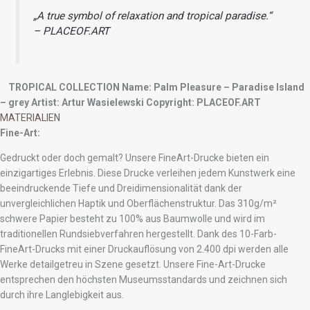
„A true symbol of relaxation and tropical paradise.“
– PLACEOF.ART
TROPICAL COLLECTION
Name: Palm Pleasure – Paradise Island
– grey
Artist: Artur Wasielewski
Copyright: PLACEOF.ART
MATERIALIEN
Fine-Art:
Gedruckt oder doch gemalt? Unsere FineArt-Drucke bieten ein
einzigartiges Erlebnis. Diese Drucke verleihen jedem Kunstwerk eine
beeindruckende Tiefe und Dreidimensionalität dank der
unvergleichlichen Haptik und Oberflächenstruktur. Das 310g/m²
schwere Papier besteht zu 100% aus Baumwolle und wird im
traditionellen Rundsiebverfahren hergestellt. Dank des 10-Farb-
FineArt-Drucks mit einer Druckauflösung von 2.400 dpi werden alle
Werke detailgetreu in Szene gesetzt. Unsere Fine-Art-Drucke
entsprechen den höchsten Museumsstandards und zeichnen sich
durch ihre Langlebigkeit aus.