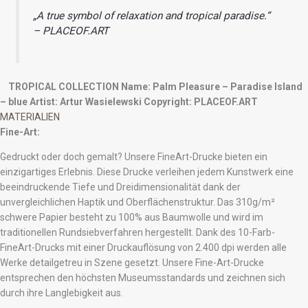
„A true symbol of relaxation and tropical paradise.“
– PLACEOF.ART
TROPICAL COLLECTION
Name: Palm Pleasure – Paradise Island
– blue
Artist: Artur Wasielewski
Copyright: PLACEOF.ART
MATERIALIEN
Fine-Art:
Gedruckt oder doch gemalt? Unsere FineArt-Drucke bieten ein
einzigartiges Erlebnis. Diese Drucke verleihen jedem Kunstwerk eine
beeindruckende Tiefe und Dreidimensionalität dank der
unvergleichlichen Haptik und Oberflächenstruktur. Das 310g/m²
schwere Papier besteht zu 100% aus Baumwolle und wird im
traditionellen Rundsiebverfahren hergestellt. Dank des 10-Farb-
FineArt-Drucks mit einer Druckauflösung von 2.400 dpi werden alle
Werke detailgetreu in Szene gesetzt. Unsere Fine-Art-Drucke
entsprechen den höchsten Museumsstandards und zeichnen sich
durch ihre Langlebigkeit aus.