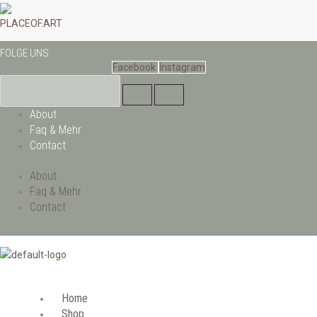
Zum
Preisspanne:
Preisspanne:
Preisspanne:
Preisspanne:
Preisspanne:
Preisspanne:
Inhalt
PALM
Preisspanne:
PLACEOF.ART
€49.00
€49.00
€49.00
€49.00
€49.00
€49.00
springen
PLEASURE
€54.00
FOLGE UNS:
bis
bis
bis
bis
bis
bis
-
bis
Facebook
Instagram
€599.00
€729.00
€1,099.00
€1,099.00
€1,099.00
€1,099.00
PARADISE
€779.00
ISLAND
-
About
BLUE
Faq & Mehr
Menge
Contact
About
Faq & Mehr
Contact
Home
Shop