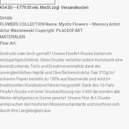
€
54.00
–
€
779.00
inkl. MwSt zzgl. Versandkosten
Details
FLOWERS COLLECTION
Name: Mystic Flowers – Memory
Artist:
Artur Wasielewski
Copyright: PLACEOF.ART
MATERIALIEN
Fine-Art:
Gedruckt oder doch gemalt? Unsere FineArt-Drucke bieten ein
einzigartiges Erlebnis. Diese Drucke verleihen jedem Kunstwerk eine
beeindruckende Tiefe und Dreidimensionalität dank der
unvergleichlichen Haptik und Oberflächenstruktur. Das 310g/m²
schwere Papier besteht zu 100% aus Baumwolle und wird im
traditionellen Rundsiebverfahren hergestellt. Dank des 10-Farb-
FineArt-Drucks mit einer Druckauflösung von 2.400 dpi werden alle
Werke detailgetreu in Szene gesetzt. Unsere Fine-Art-Drucke
entsprechen den höchsten Museumsstandards und zeichnen sich
durch ihre Langlebigkeit aus.