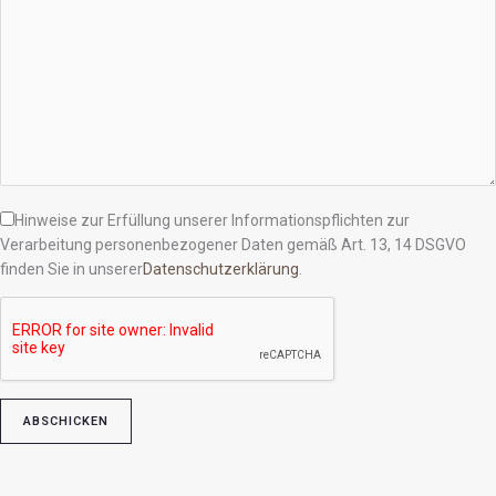
Hinweise zur Erfüllung unserer Informationspflichten zur
Verarbeitung personenbezogener Daten gemäß Art. 13, 14 DSGVO
finden Sie in unserer
Datenschutzerklärung
.
Bitte lasse dieses Feld leer.