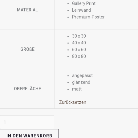
Gallery Print
MATERIAL
Leinwand
Premium-Poster
30 x 30
40 x 40
GRÖßE
60 x 60
80 x 80
angepasst
glänzend
OBERFLÄCHE
matt
Zurücksetzen
IN DEN WARENKORB