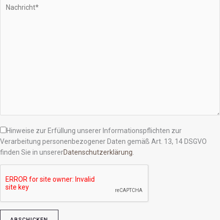
Hinweise zur Erfüllung unserer Informationspflichten zur
Verarbeitung personenbezogener Daten gemäß Art. 13, 14 DSGVO
finden Sie in unserer
Datenschutzerklärung
.
Bitte lasse dieses Feld leer.