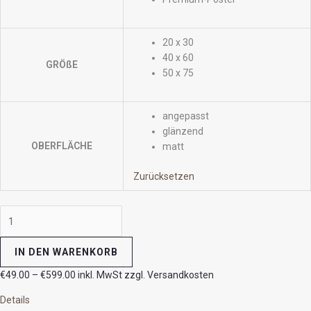
20 x 30
40 x 60
GRÖßE
50 x 75
angepasst
glänzend
OBERFLÄCHE
matt
Zurücksetzen
IN DEN WARENKORB
€
49.00
–
€
599.00
inkl. MwSt zzgl. Versandkosten
Details