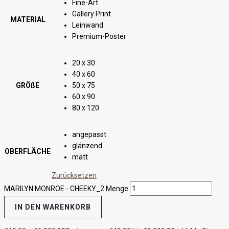
Fine-Art
Gallery Print
MATERIAL
Leinwand
Premium-Poster
20 x 30
40 x 60
GRÖßE
50 x 75
60 x 90
80 x 120
angepasst
glänzend
OBERFLÄCHE
matt
Zurücksetzen
MARILYN MONROE - CHEEKY_2 Menge
IN DEN WARENKORB