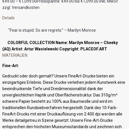
€
49.00
–
€
1,099.00
Preisspanne: €49.00 bis €1,099.00
inkl. MwSt
zzgl. Versandkosten
Details
“Fear is stupid. So are regrets.” – Marilyn Monroe
COLORFUL COLLECTION
Name: Marilyn Monroe – Cheeky
(AQ)
Artist: Artur Wasielewski
Copyright: PLACEOF.ART
MATERIALIEN
Fine-Art:
Gedruckt oder doch gemalt? Unsere FineArt-Drucke bieten ein
einzigartiges Erlebnis. Diese Drucke verleihen jedem Kunstwerk eine
beeindruckende Tiefe und Dreidimensionalität dank der
unvergleichlichen Haptik und Oberflächenstruktur. Das 310g/m²
schwere Papier besteht zu 100% aus Baumwolle und wird im
traditionellen Rundsiebverfahren hergestellt. Dank des 10-Farb-
FineArt-Drucks mit einer Druckauflösung von 2.400 dpi werden alle
Werke detailgetreu in Szene gesetzt. Unsere Fine-Art-Drucke
entsprechen den höchsten Museumsstandards und zeichnen sich