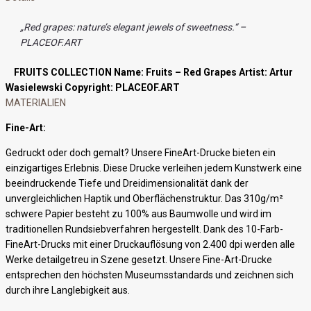
„Red grapes: nature’s elegant jewels of sweetness.“ –
PLACEOF.ART
FRUITS COLLECTION
Name: Fruits – Red Grapes
Artist: Artur
Wasielewski
Copyright: PLACEOF.ART
MATERIALIEN
Fine-Art:
Gedruckt oder doch gemalt? Unsere FineArt-Drucke bieten ein
einzigartiges Erlebnis. Diese Drucke verleihen jedem Kunstwerk eine
beeindruckende Tiefe und Dreidimensionalität dank der
unvergleichlichen Haptik und Oberflächenstruktur. Das 310g/m²
schwere Papier besteht zu 100% aus Baumwolle und wird im
traditionellen Rundsiebverfahren hergestellt. Dank des 10-Farb-
FineArt-Drucks mit einer Druckauflösung von 2.400 dpi werden alle
Werke detailgetreu in Szene gesetzt. Unsere Fine-Art-Drucke
entsprechen den höchsten Museumsstandards und zeichnen sich
durch ihre Langlebigkeit aus.