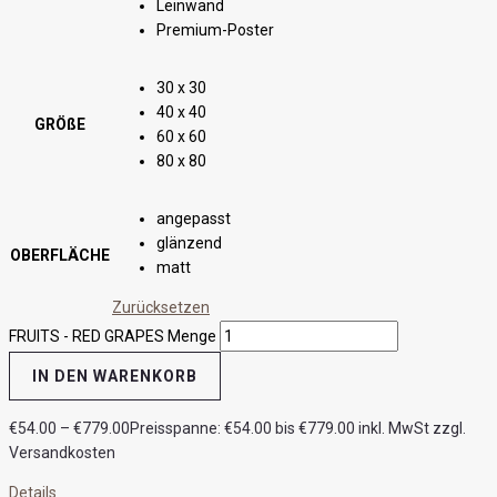
Leinwand
Premium-Poster
30 x 30
40 x 40
GRÖßE
60 x 60
80 x 80
angepasst
glänzend
OBERFLÄCHE
matt
Zurücksetzen
FRUITS - RED GRAPES Menge
IN DEN WARENKORB
€
54.00
–
€
779.00
Preisspanne: €54.00 bis €779.00
inkl. MwSt zzgl.
Versandkosten
Details