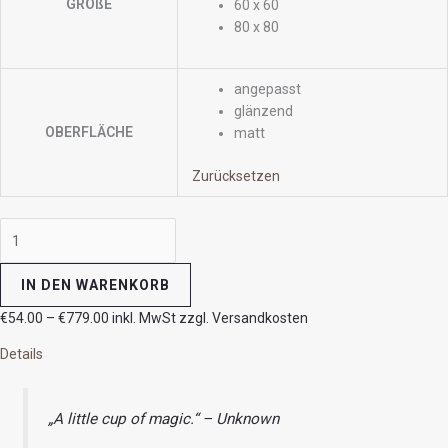
GRÖßE
60 x 60
80 x 80
angepasst
glänzend
OBERFLÄCHE
matt
Zurücksetzen
IN DEN WARENKORB
€
54.00
–
€
779.00
inkl. MwSt zzgl. Versandkosten
Details
„A little cup of magic.“ – Unknown