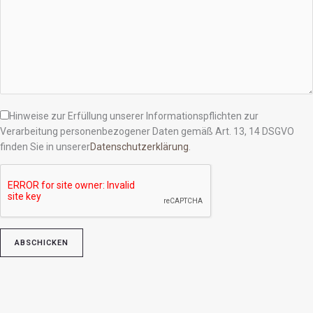
Hinweise zur Erfüllung unserer Informationspflichten zur
Verarbeitung personenbezogener Daten gemäß Art. 13, 14 DSGVO
finden Sie in unserer
Datenschutzerklärung
.
Bitte lasse dieses Feld leer.