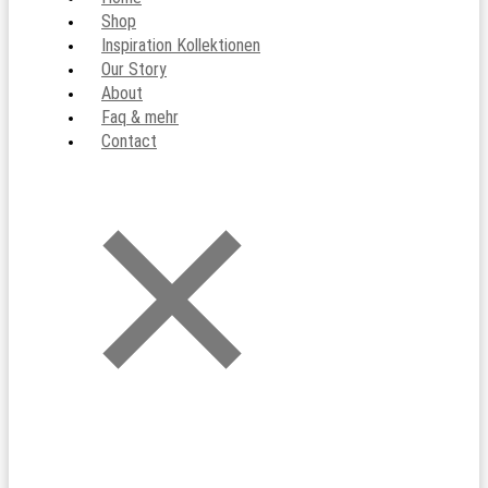
Shop
Inspiration Kollektionen
Our Story
About
Faq & mehr
Contact