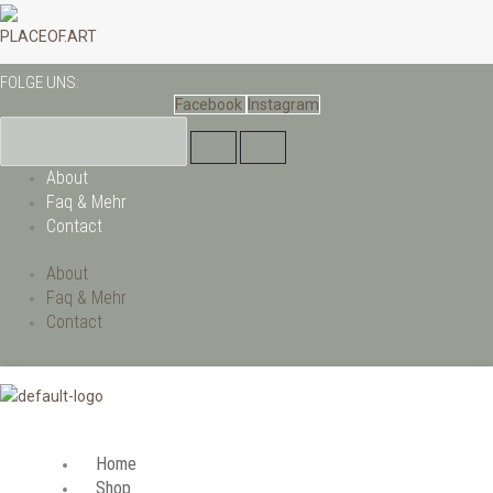
Zum
Inhalt
PLACEOF.ART
springen
FOLGE UNS:
Facebook
Instagram
About
Faq & Mehr
Contact
About
Faq & Mehr
Contact
Home
Shop