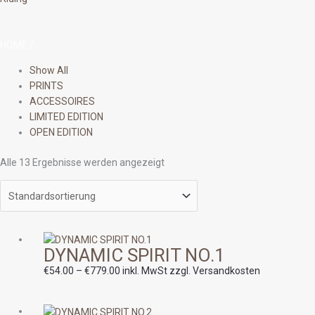
HOME
/
Show All
PRINTS
ACCESSOIRES
LIMITED EDITION
OPEN EDITION
Alle 13 Ergebnisse werden angezeigt
Preisspanne:
DYNAMIC SPIRIT NO.1
€54.00
bis
€
54.00
–
€
779.00
inkl. MwSt zzgl. Versandkosten
€779.00
Preisspanne: