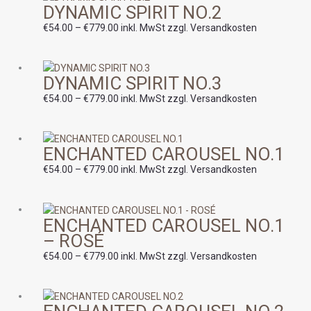
DYNAMIC SPIRIT NO.2
€54.00
bis
€
54.00
–
€
779.00
inkl. MwSt zzgl. Versandkosten
€779.00
Preisspanne:
DYNAMIC SPIRIT NO.3
€54.00
bis
€
54.00
–
€
779.00
inkl. MwSt zzgl. Versandkosten
€779.00
Preisspanne:
ENCHANTED CAROUSEL NO.1
€54.00
bis
€
54.00
–
€
779.00
inkl. MwSt zzgl. Versandkosten
€779.00
Preisspanne:
ENCHANTED CAROUSEL NO.1
€54.00
– ROSÉ
bis
€779.00
€
54.00
–
€
779.00
inkl. MwSt zzgl. Versandkosten
Preisspanne:
€54.00