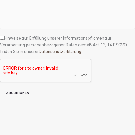
Hinweise zur Erfüllung unserer Informationspflichten zur
Verarbeitung personenbezogener Daten gemäß Art. 13, 14 DSGVO
finden Sie in unserer
Datenschutzerklärung
.
Bitte lasse dieses Feld leer.