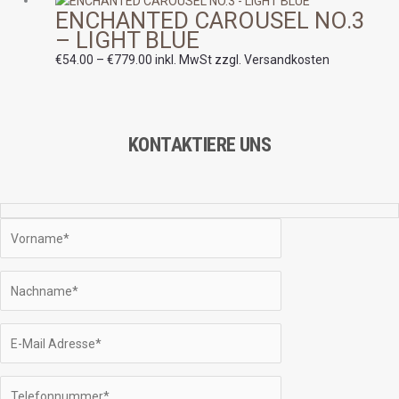
ENCHANTED CAROUSEL NO.3
€54.00
– LIGHT BLUE
bis
€779.00
€
54.00
–
€
779.00
inkl. MwSt zzgl. Versandkosten
KONTAKTIERE UNS