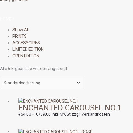
HOME
/
Show All
PRINTS
ACCESSOIRES
LIMITED EDITION
OPEN EDITION
Alle 6 Ergebnisse werden angezeigt
Preisspanne:
ENCHANTED CAROUSEL NO.1
€54.00
bis
€
54.00
–
€
779.00
inkl. MwSt zzgl. Versandkosten
€779.00
Preisspanne: