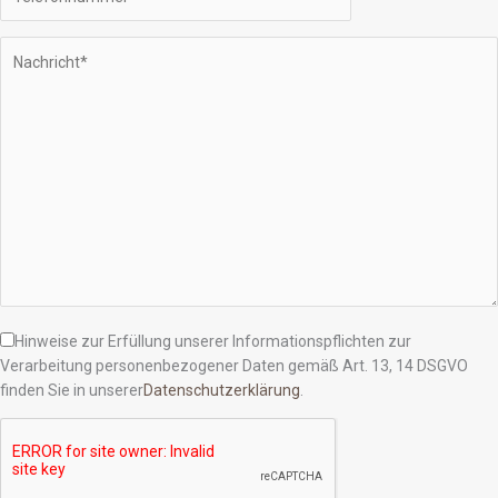
Hinweise zur Erfüllung unserer Informationspflichten zur
Verarbeitung personenbezogener Daten gemäß Art. 13, 14 DSGVO
finden Sie in unserer
Datenschutzerklärung
.
Bitte lasse dieses Feld leer.