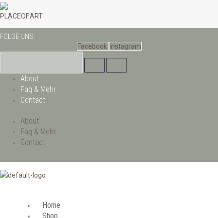
Zum
Inhalt
PLACEOF.ART
springen
FOLGE UNS:
Facebook
Instagram
About
Faq & Mehr
Contact
About
Faq & Mehr
Contact
Home
Shop