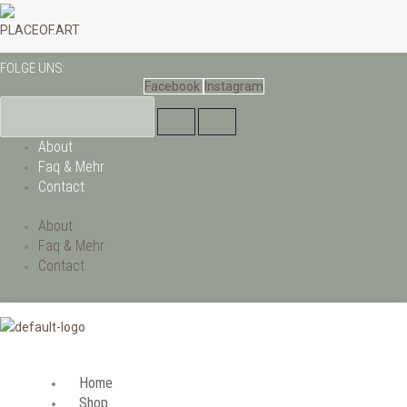
Zum
Inhalt
PLACEOF.ART
springen
FOLGE UNS:
Facebook
Instagram
About
Faq & Mehr
Contact
About
Faq & Mehr
Contact
Home
Shop