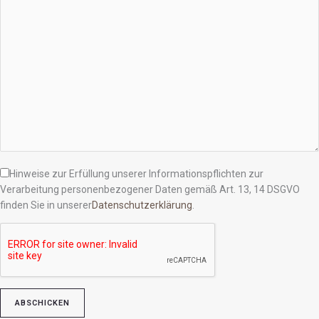
Hinweise zur Erfüllung unserer Informationspflichten zur
Verarbeitung personenbezogener Daten gemäß Art. 13, 14 DSGVO
finden Sie in unserer
Datenschutzerklärung
.
Bitte lasse dieses Feld leer.