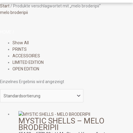
Start
/ Produkte verschlagwortet mit „melo broderipii“
melo broderipii
HOME
/
Show All
PRINTS
ACCESSOIRES
LIMITED EDITION
OPEN EDITION
Einzelnes Ergebnis wird angezeigt
Preisspanne:
MYSTIC SHELLS – MELO
€54.00
BRODERIPII
bis