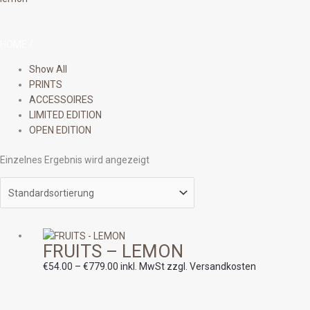
HOME
/
Show All
PRINTS
ACCESSOIRES
LIMITED EDITION
OPEN EDITION
Einzelnes Ergebnis wird angezeigt
Preisspanne:
FRUITS – LEMON
€54.00
bis
€
54.00
–
€
779.00
inkl. MwSt zzgl. Versandkosten
€779.00