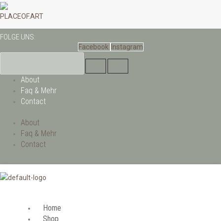
Zum
Inhalt
PLACEOF.ART
springen
FOLGE UNS:
Facebook
Instagram
About
Faq & Mehr
Contact
About
Faq & Mehr
Contact
Home
Shop