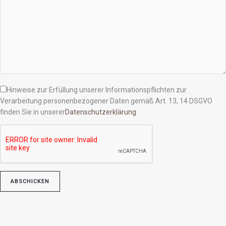
Hinweise zur Erfüllung unserer Informationspflichten zur
Verarbeitung personenbezogener Daten gemäß Art. 13, 14 DSGVO
finden Sie in unserer
Datenschutzerklärung
.
Bitte lasse dieses Feld leer.