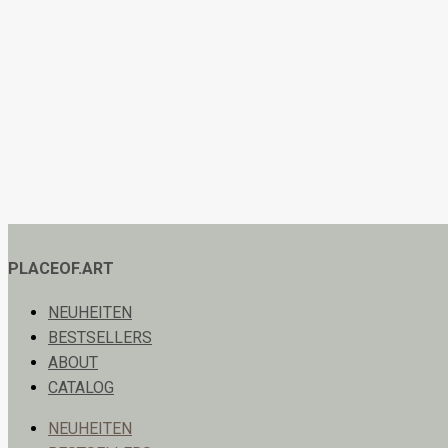
PLACEOF.ART
NEUHEITEN
BESTSELLERS
ABOUT
CATALOG
NEUHEITEN