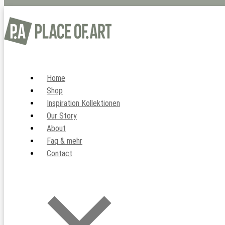
Home
Shop
Inspiration Kollektionen
Our Story
About
Faq & mehr
Contact