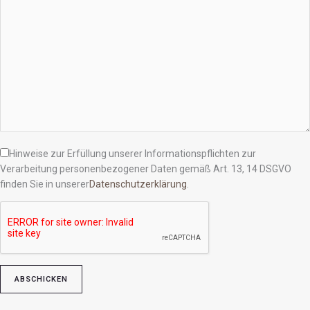
Hinweise zur Erfüllung unserer Informationspflichten zur
Verarbeitung personenbezogener Daten gemäß Art. 13, 14 DSGVO
finden Sie in unserer
Datenschutzerklärung
.
Bitte lasse dieses Feld leer.