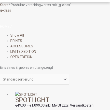
Start
/ Produkte verschlagwortet mit „g-class“
g-class
HOME
/
Show All
PRINTS
ACCESSOIRES
LIMITED EDITION
OPEN EDITION
Einzelnes Ergebnis wird angezeigt
Preisspanne:
SPOTLIGHT
€49.00
bis
€
49.00
–
€
1,099.00
inkl. MwSt zzgl. Versandkosten