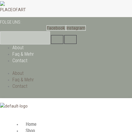
Zum
Inhalt
PLACEOF.ART
springen
FOLGE UNS:
Facebook
Instagram
About
Faq & Mehr
Contact
About
Faq & Mehr
Contact
Home
Shop