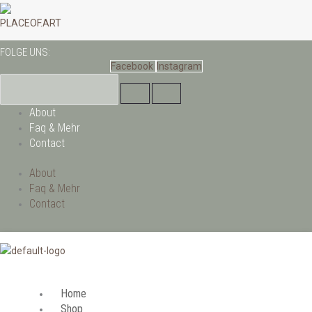
Zum
Inhalt
PLACEOF.ART
springen
FOLGE UNS:
Facebook
Instagram
About
Faq & Mehr
Contact
About
Faq & Mehr
Contact
Home
Shop