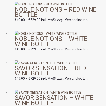
Preisspanne:
NOBLE NOTIONS – RED WINE
€49.00
BOTTLE
bis
€729.00
€
49.00
–
€
729.00
inkl. MwSt zzgl. Versandkosten
Preisspanne:
NOBLE NOTIONS – WHITE
€49.00
WINE BOTTLE
bis
€729.00
€
49.00
–
€
729.00
inkl. MwSt zzgl. Versandkosten
Preisspanne:
SAVOR SENSATION – RED
€49.00
WINE BOTTLE
bis
€729.00
€
49.00
–
€
729.00
inkl. MwSt zzgl. Versandkosten
Preisspanne:
SAVOR SENSATION – WHITE
€49.00
WINE BOTTLE
bis