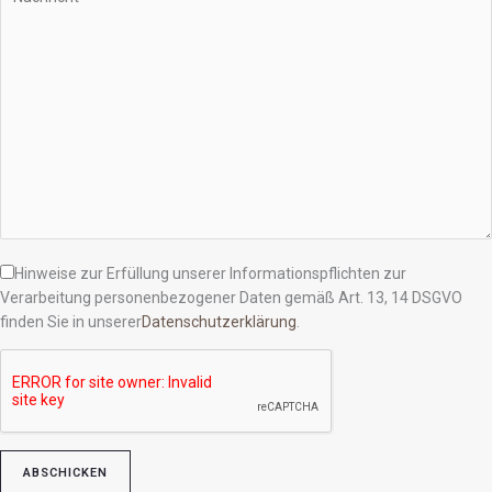
Hinweise zur Erfüllung unserer Informationspflichten zur
Verarbeitung personenbezogener Daten gemäß Art. 13, 14 DSGVO
finden Sie in unserer
Datenschutzerklärung
.
Bitte lasse dieses Feld leer.