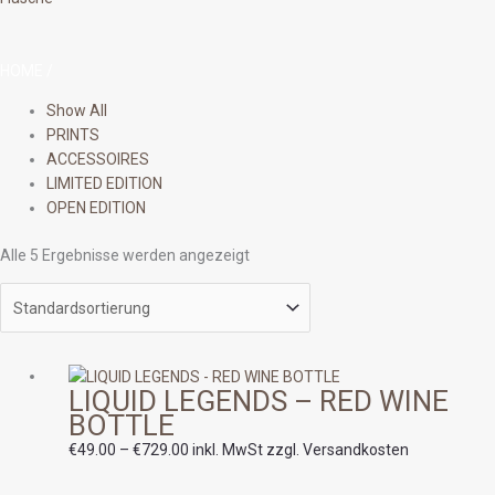
HOME
/
Show All
PRINTS
ACCESSOIRES
LIMITED EDITION
OPEN EDITION
Alle 5 Ergebnisse werden angezeigt
Preisspanne:
LIQUID LEGENDS – RED WINE
€49.00
BOTTLE
bis
€729.00
€
49.00
–
€
729.00
inkl. MwSt zzgl. Versandkosten