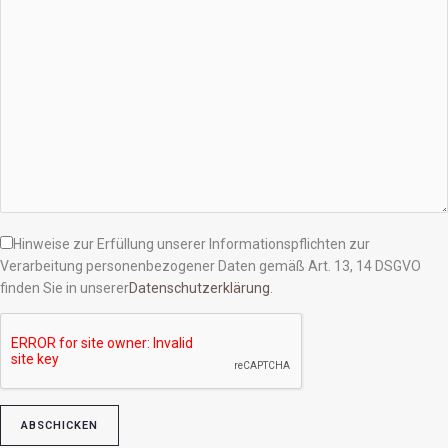
Hinweise zur Erfüllung unserer Informationspflichten zur
Verarbeitung personenbezogener Daten gemäß Art. 13, 14 DSGVO
finden Sie in unserer
Datenschutzerklärung
.
Bitte lasse dieses Feld leer.