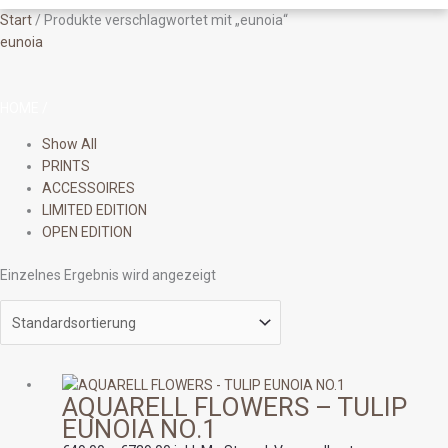
Start
/ Produkte verschlagwortet mit „eunoia“
eunoia
HOME
/
Show All
PRINTS
ACCESSOIRES
LIMITED EDITION
OPEN EDITION
Einzelnes Ergebnis wird angezeigt
Preisspanne:
AQUARELL FLOWERS – TULIP
€49.00
EUNOIA NO.1
bis