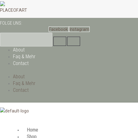
Zum
Inhalt
PLACEOF.ART
springen
FOLGE UNS:
Facebook
Instagram
About
Faq & Mehr
Contact
About
Faq & Mehr
Contact
Home
Shop