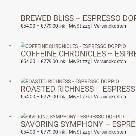
bis
€779.00
BREWED BLISS – ESPRESSO DO
€
54.00
–
€
779.00
inkl. MwSt zzgl. Versandkosten
Preisspanne:
COFFEINE CHRONICLES – ESPR
€54.00
bis
€
54.00
–
€
779.00
inkl. MwSt zzgl. Versandkosten
€779.00
Preisspanne:
ROASTED RICHNESS – ESPRESS
€54.00
bis
€
54.00
–
€
779.00
inkl. MwSt zzgl. Versandkosten
€779.00
Preisspanne:
SAVORING SYMPHONY – ESPRE
€54.00
bis
€
54.00
–
€
779.00
inkl. MwSt zzgl. Versandkosten