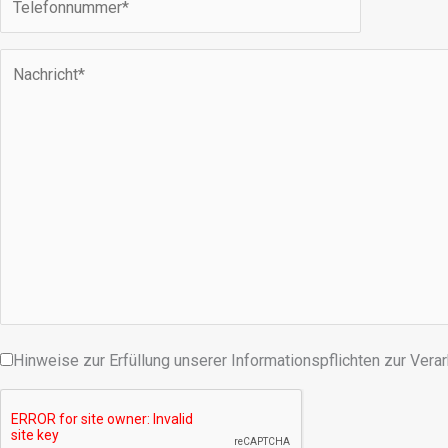
Hinweise zur Erfüllung unserer Informationspflichten zur Ver
Bitte lasse dieses Feld leer.