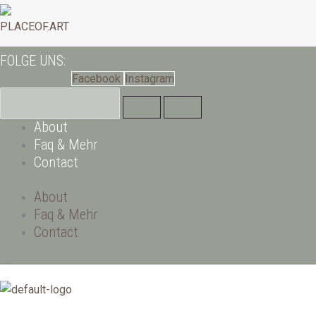
Zum
Inhalt
PLACEOF.ART
springen
FOLGE UNS:
Facebook
Instagram
About
Faq & Mehr
Contact
About
Faq & Mehr
Contact