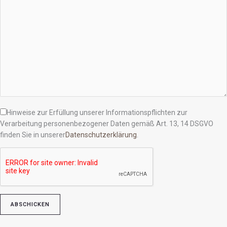
Hinweise zur Erfüllung unserer Informationspflichten zur
Verarbeitung personenbezogener Daten gemäß Art. 13, 14 DSGVO
finden Sie in unserer
Datenschutzerklärung
.
Bitte lasse dieses Feld leer.