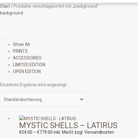
Start
/ Produkte verschlagwortet mit „background“
background
HOME
/
Show All
PRINTS
ACCESSOIRES
LIMITED EDITION
OPEN EDITION
Einzelnes Ergebnis wird angezeigt
Preisspanne:
MYSTIC SHELLS – LATIRUS
€54.00
bis
€
54.00
–
€
779.00
inkl. MwSt zzgl. Versandkosten