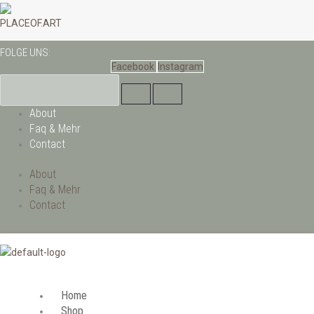
Zum
Inhalt
PLACEOF.ART
springen
FOLGE UNS:
Facebook
Instagram
About
Faq & Mehr
Contact
About
Faq & Mehr
Contact
Home
Shop