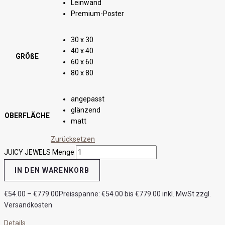
Leinwand
Premium-Poster
30 x 30
40 x 40
GRÖßE
60 x 60
80 x 80
angepasst
glänzend
OBERFLÄCHE
matt
Zurücksetzen
JUICY JEWELS Menge
IN DEN WARENKORB
€
54.00
–
€
779.00
Preisspanne: €54.00 bis €779.00
inkl. MwSt zzgl.
Versandkosten
Details