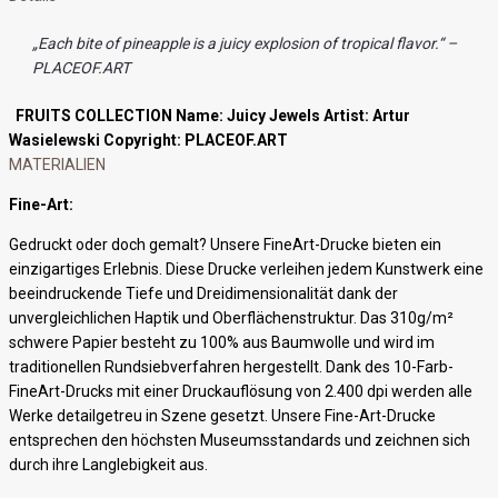
„Each bite of pineapple is a juicy explosion of tropical flavor.“ –
PLACEOF.ART
FRUITS COLLECTION
Name: Juicy Jewels
Artist: Artur
Wasielewski
Copyright: PLACEOF.ART
MATERIALIEN
Fine-Art:
Gedruckt oder doch gemalt? Unsere FineArt-Drucke bieten ein
einzigartiges Erlebnis. Diese Drucke verleihen jedem Kunstwerk eine
beeindruckende Tiefe und Dreidimensionalität dank der
unvergleichlichen Haptik und Oberflächenstruktur. Das 310g/m²
schwere Papier besteht zu 100% aus Baumwolle und wird im
traditionellen Rundsiebverfahren hergestellt. Dank des 10-Farb-
FineArt-Drucks mit einer Druckauflösung von 2.400 dpi werden alle
Werke detailgetreu in Szene gesetzt. Unsere Fine-Art-Drucke
entsprechen den höchsten Museumsstandards und zeichnen sich
durch ihre Langlebigkeit aus.